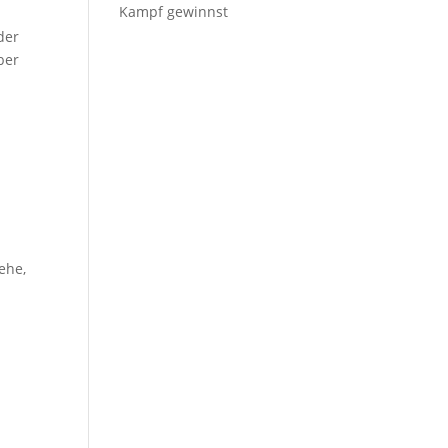
Kampf gewinnst
der
ber
ehe,