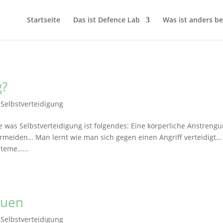
Startseite
Das ist Defence Lab
Was ist anders be
g?
|
Selbstverteidigung
 was Selbstverteidigung ist folgendes: Eine körperliche Anstreng
meiden… Man lernt wie man sich gegen einen Angriff verteidigt…
steme…...
auen
|
Selbstverteidigung