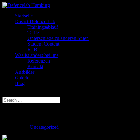
Startseite
Das ist Defence Lab
Trainingsablauf
Tarife
Unterschiede zu anderen Stilen
Student Content
RTB
Was ist anders bei uns
Referenzen
Kontakt
Ausbilder
Galerie
Blog
Select Page
Andy Norman & The temple of chaos
Jan. 1, 2022
|
Uncategorized